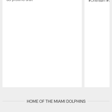
#OneTeam #On
Pause
Play
HOME OF THE MIAMI DOLPHINS