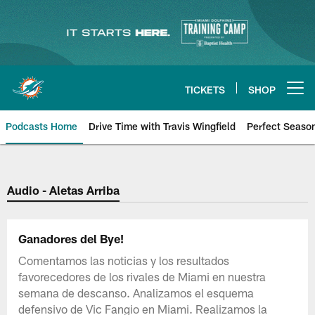
Skip
to
main
content
TICKETS
SHOP
Open menu button
Podcasts Home
Drive Time with Travis Wingfield
Perfect Seaso
Audio - Aletas Arriba
Ganadores del Bye!
Comentamos las noticias y los resultados
favorecedores de los rivales de Miami en nuestra
semana de descanso. Analizamos el esquema
defensivo de Vic Fangio en Miami. Realizamos la