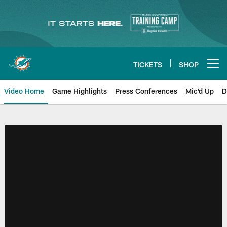
Skip
to
main
content
TICKETS
SHOP
Open menu button
Video Home
Game Highlights
Press Conferences
Mic'd Up
D