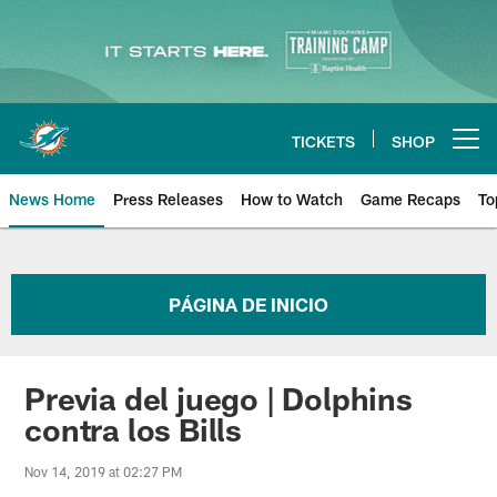
Skip
to
main
content
TICKETS
SHOP
Open menu button
News Home
Press Releases
How to Watch
Game Recaps
To
Miami Dolphins News
PÁGINA DE INICIO
Previa del juego | Dolphins
contra los Bills
Nov 14, 2019 at 02:27 PM