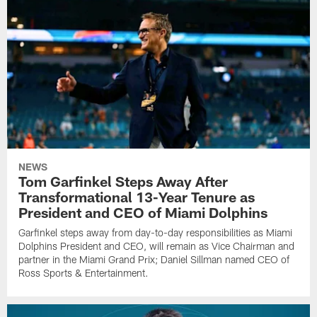
NEWS
Tom Garfinkel Steps Away After
Transformational 13-Year Tenure as
President and CEO of Miami Dolphins
Garfinkel steps away from day-to-day responsibilities as Miami
Dolphins President and CEO, will remain as Vice Chairman and
partner in the Miami Grand Prix; Daniel Sillman named CEO of
Ross Sports & Entertainment.