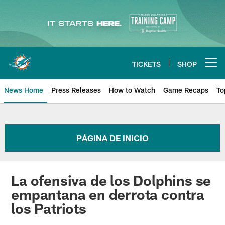
Skip
to
main
content
TICKETS
SHOP
Open menu button
News Home
Press Releases
How to Watch
Game Recaps
To
Miami Dolphins News
PÁGINA DE INICIO
La ofensiva de los Dolphins se
empantana en derrota contra
los Patriots