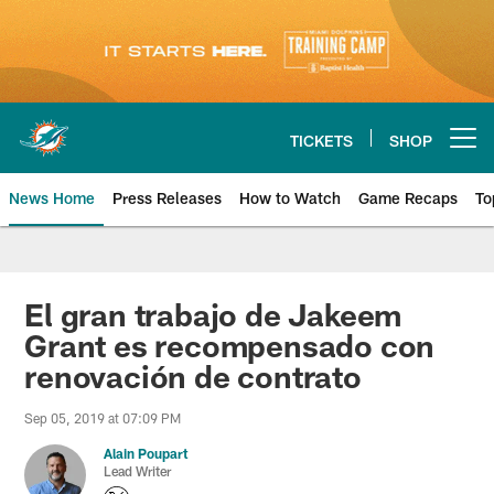
Skip
to
main
content
TICKETS
SHOP
Open menu button
News Home
Press Releases
How to Watch
Game Recaps
To
Miami Dolphins News
El gran trabajo de Jakeem
Grant es recompensado con
renovación de contrato
Sep 05, 2019 at 07:09 PM
Alain Poupart
Lead Writer