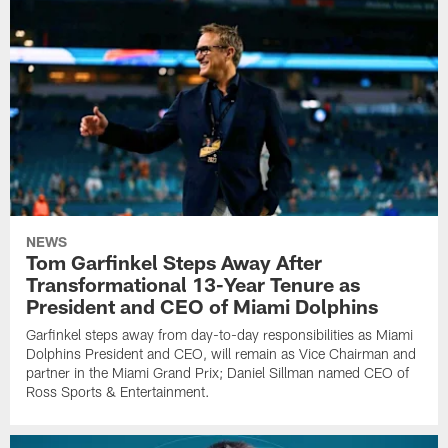
NEWS
Tom Garfinkel Steps Away After
Transformational 13-Year Tenure as
President and CEO of Miami Dolphins
Garfinkel steps away from day-to-day responsibilities as Miami
Dolphins President and CEO, will remain as Vice Chairman and
partner in the Miami Grand Prix; Daniel Sillman named CEO of
Ross Sports & Entertainment.