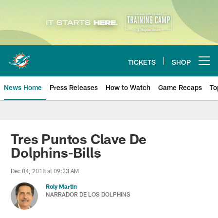
Skip
to
main
content
TICKETS
SHOP
Open menu button
News Home
Press Releases
How to Watch
Game Recaps
To
Miami Dolphins News
Tres Puntos Clave De
Dolphins-Bills
Dec 04, 2018 at 09:33 AM
Roly Martin
NARRADOR DE LOS DOLPHINS